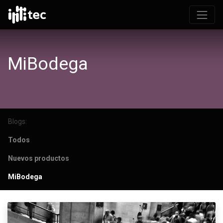
MiBodega
Blogs:
Todos
Nuevos productos
MiBodega